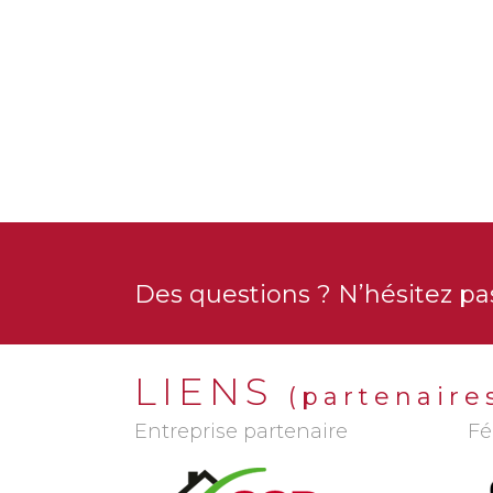
Renforcement fosse à purin 
Des questions ? N’hésitez pas
LIENS
(partenaire
Entreprise partenaire
Fé