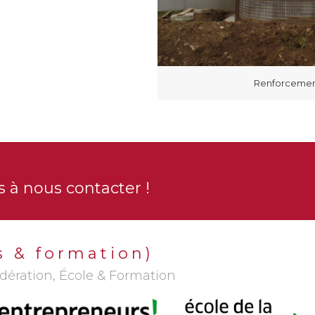
à Grandson
Renforcement
 à nous contacter !
s & formation)
dération, École & Formation